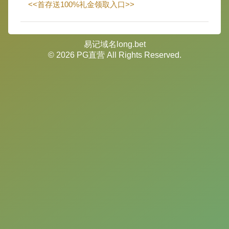
<<首存送100%礼金领取入口>>
易记域名long.bet
© 2026 PG直营 All Rights Reserved.