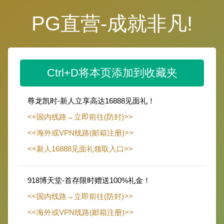
PG直营-成就非凡!
Ctrl+D将本页添加到收藏夹
尊龙凯时-新人立享高达16888见面礼！
<<国内线路→立即前往(防封)>>
<<海外或VPN线路(邮箱注册)>>
<<新人16888见面礼领取入口>>
918博天堂-首存限时赠送100%礼金！
<<国内线路→立即前往(防封)>>
<<海外或VPN线路(邮箱注册)>>